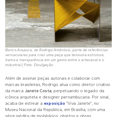
Banco Arapuca, de Rodrigo Ambrósio, parte de referências
vernaculares para criar uma peça que tensiona estrutura,
trama e transparência em um gesto entre o artesanal e o
industrial | Foto: Divulgação
Além de assinar peças autorais e colaborar com
marcas brasileiras, Rodrigo atua como diretor criativo
da marca
Janete Costa
, perpetuando o legado da
icônica arquiteta e designer pernambucana. Por sinal,
acaba de estrear a
exposição
“Viva Janete”, no
Museu Nacional da República, em Brasília, com uma
série inédita de mobiliários, objetos e obras