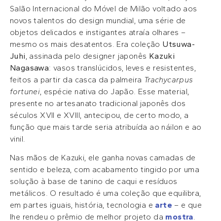
Salão Internacional do Móvel de Milão voltado aos
novos talentos do design mundial, uma série de
objetos delicados e instigantes atraía olhares –
mesmo os mais desatentos. Era coleção
Utsuwa-
Juhi
, assinada pelo designer japonês
Kazuki
Nagasawa
: vasos translúcidos, leves e resistentes,
feitos a partir da casca da palmeira
Trachycarpus
fortunei
, espécie nativa do Japão. Esse material,
presente no artesanato tradicional japonês dos
séculos XVII e XVIII, antecipou, de certo modo, a
função que mais tarde seria atribuída ao náilon e ao
vinil.
Nas mãos de Kazuki, ele ganha novas camadas de
sentido e beleza, com acabamento tingido por uma
solução à base de tanino de caqui e resíduos
metálicos. O resultado é uma coleção que equilibra,
em partes iguais, história, tecnologia e
arte
– e que
lhe rendeu o prêmio de melhor projeto da
mostra
.