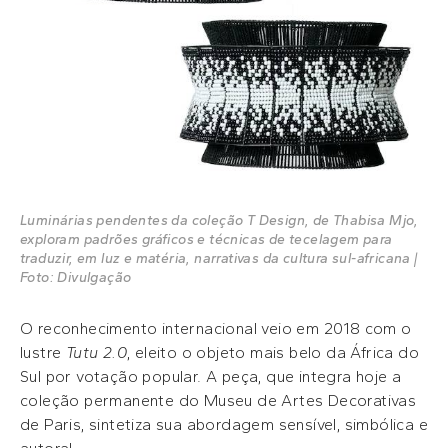
Luminárias pendentes da coleção T Design, de Thabisa Mjo,
exploram padrões gráficos e técnicas de tecelagem para
traduzir, em luz e matéria, narrativas da cultura sul-africana |
Foto: Divulgação
O reconhecimento internacional veio em 2018 com o
lustre
Tutu 2.0
, eleito o objeto mais belo da África do
Sul por votação popular. A peça, que integra hoje a
coleção permanente do Museu de Artes Decorativas
de Paris, sintetiza sua abordagem sensível, simbólica e