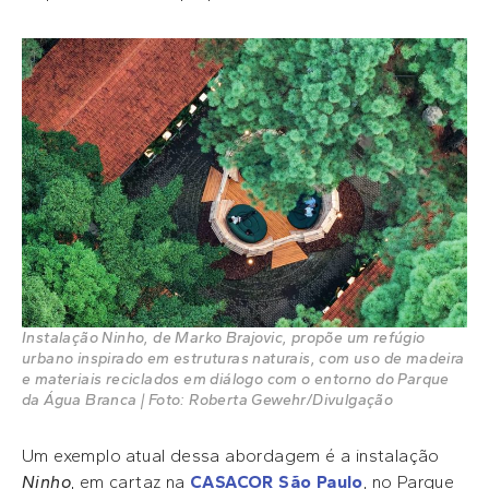
Instalação Ninho, de Marko Brajovic, propõe um refúgio
urbano inspirado em estruturas naturais, com uso de madeira
e materiais reciclados em diálogo com o entorno do Parque
da Água Branca | Foto: Roberta Gewehr/Divulgação
Um exemplo atual dessa abordagem é a instalação
Ninho
, em cartaz na
CASACOR São Paulo
, no Parque