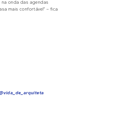
do na onda das agendas
sa mais confortável” – fica
@vida_de_arquiteta