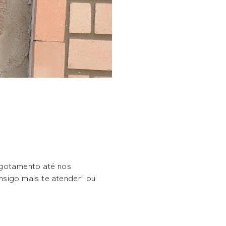
sgotamento até nos
nsigo mais te atender” ou