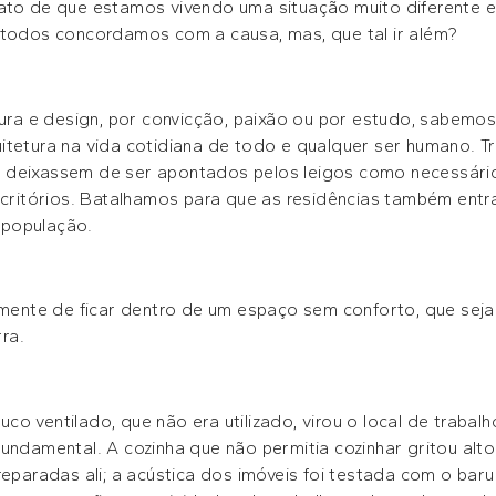
ato de que estamos vivendo uma situação muito diferente e
 todos concordamos com a causa, mas, que tal ir além?
etura e design, por convicção, paixão ou por estudo, sabe
itetura na vida cotidiana de todo e qualquer ser humano. T
 deixassem de ser apontados pelos leigos como necessári
escritórios. Batalhamos para que as residências também entr
 população.
amente de ficar dentro de um espaço sem conforto, que seja
ra.
co ventilado, que não era utilizado, virou o local de traba
undamental. A cozinha que não permitia cozinhar gritou alt
reparadas ali; a acústica dos imóveis foi testada com o barul