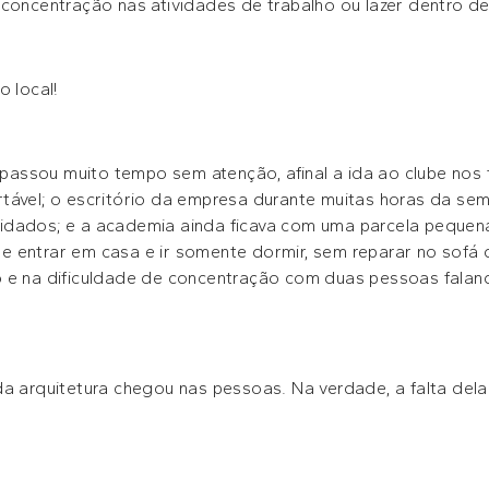
 concentração nas atividades de trabalho ou lazer dentro de
o local!
assou muito tempo sem atenção, afinal a ida ao clube nos
tável; o escritório da empresa durante muitas horas da se
idados; e a academia ainda ficava com uma parcela pequena
 entrar em casa e ir somente dormir, sem reparar no sofá d
o e na dificuldade de concentração com duas pessoas fala
a arquitetura chegou nas pessoas. Na verdade, a falta dela 