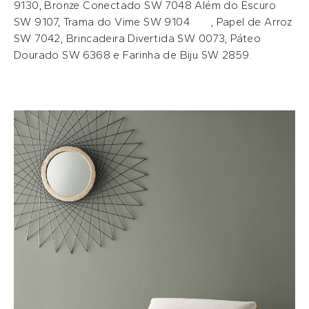
9130, Bronze Conectado SW 7048 Além do Escuro
SW 9107, Trama do Vime SW 9104 , Papel de Arroz
SW 7042, Brincadeira Divertida SW 0073, Páteo
Dourado SW 6368 e Farinha de Biju SW 2859.