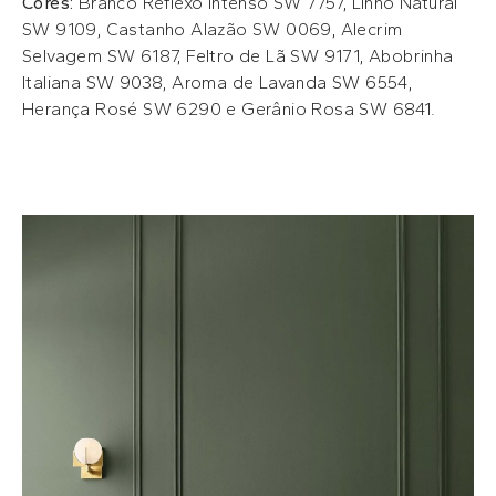
Cores:
Branco Reflexo Intenso SW 7757, Linho Natural
SW 9109, Castanho Alazão SW 0069, Alecrim
Selvagem SW 6187, Feltro de Lã SW 9171, Abobrinha
Italiana SW 9038, Aroma de Lavanda SW 6554,
Herança Rosé SW 6290 e Gerânio Rosa SW 6841.