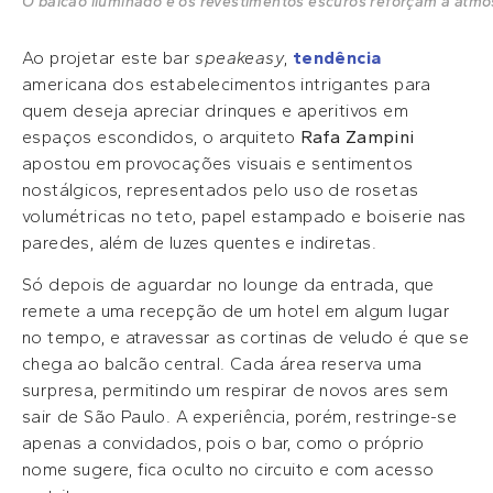
O balcão iluminado e os revestimentos escuros reforçam a atmos
Ao projetar este bar
speakeasy
,
tendência
americana dos estabelecimentos intrigantes para
quem deseja apreciar drinques e aperitivos em
espaços escondidos, o arquiteto
Rafa Zampini
apostou em provocações visuais e sentimentos
nostálgicos, representados pelo uso de rosetas
volumétricas no teto, papel estampado e boiserie nas
paredes, além de luzes quentes e indiretas.
Só depois de aguardar no lounge da entrada, que
remete a uma recepção de um hotel em algum lugar
no tempo, e atravessar as cortinas de veludo é que se
chega ao balcão central. Cada área reserva uma
surpresa, permitindo um respirar de novos ares sem
sair de São Paulo. A experiência, porém, restringe-se
apenas a convidados, pois o bar, como o próprio
nome sugere, fica oculto no circuito e com acesso