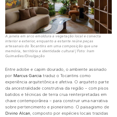
A janela em arco emoldura a vegetação local e conecta
interior e exterior, enquanto a estante reúne peças
artesanais do Tocantins em uma composição que une
memória, território e identidade cultural | Foto: Iram
Guimarães/Divulgação
Entre adobe e capim dourado, o ambiente assinado
por
Marcus Garcia
traduz o Tocantins como
experiência arquitetônica e afetiva. O arquiteto parte
da ancestralidade construtiva da região – com pisos
batidos e técnicas de terra crua reinterpretadas em
chave contemporânea – para construir uma narrativa
sobre pertencimento e pioneirismo. O paisagismo de
Divino Alcan
, composto por espécies locais trazidas