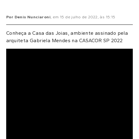
Por
Denis Nunciaroni
, em
15 de julho de 2022
, às
15:15
Conheça a Casa das Joias, ambiente assinado pela
arquiteta Gabriela Mendes na CASACOR SP 2022