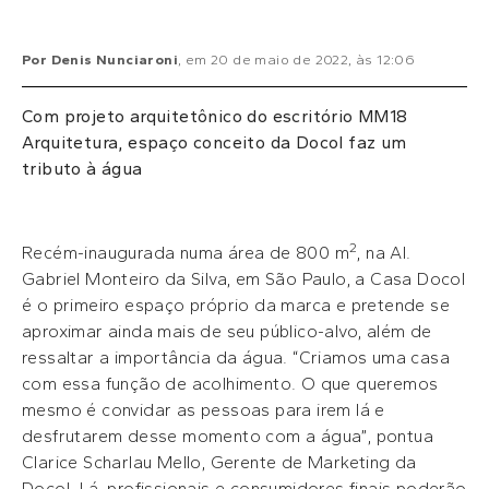
Por
Denis Nunciaroni
, em
20 de maio de 2022
, às
12:06
Com projeto arquitetônico do escritório MM18
Arquitetura, espaço conceito da Docol faz um
tributo à água
2
Recém-inaugurada numa área de 800 m
, na Al.
Gabriel Monteiro da Silva, em São Paulo, a Casa Docol
é o primeiro espaço próprio da marca e pretende se
aproximar ainda mais de seu público-alvo, além de
ressaltar a importância da água. “Criamos uma casa
com essa função de acolhimento. O que queremos
mesmo é convidar as pessoas para irem lá e
desfrutarem desse momento com a água”, pontua
Clarice Scharlau Mello, Gerente de Marketing da
Docol. Lá, profissionais e consumidores finais poderão