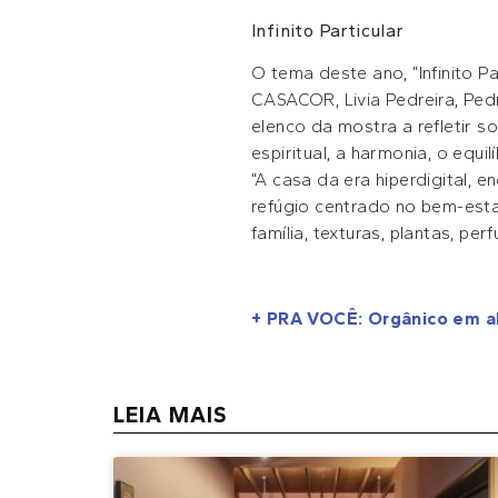
Infinito Particular
O tema deste ano, “Infinito P
CASACOR, Livia Pedreira, Ped
elenco da mostra a refletir s
espiritual, a harmonia, o equil
“A casa da era hiperdigital, 
refúgio centrado no bem-esta
família, texturas, plantas, per
+ PRA VOCÊ: Orgânico em a
LEIA MAIS