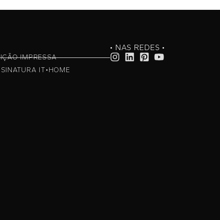
• NAS REDES •
IÇÃO IMPRESSA
SINATURA IT•HOME