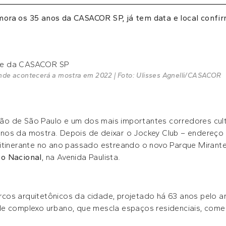
ora os 35 anos da CASACOR SP, já tem data e local confi
nde acontecerá a mostra em 2022 | Foto: Ulisses Agnelli/CASACOR
o de São Paulo e um dos mais importantes corredores cultur
os da mostra. Depois de deixar o Jockey Club – endereço 
itinerante no ano passado estreando o novo Parque Mirante,
o Nacional
, na Avenida Paulista.
os arquitetônicos da cidade, projetado há 63 anos pelo arq
e complexo urbano, que mescla espaços residenciais, comer