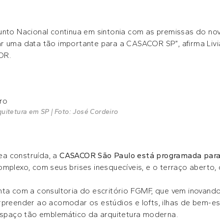
unto Nacional continua em sintonia com as premissas do no
r uma data tão importante para a CASACOR SP”, afirma Livi
OR.
uitetura em SP | Foto: José Cordeiro
a construída, a
CASACOR São Paulo está programada para 
mplexo, com seus brises inesquecíveis, e o terraço aberto, 
nta com a consultoria do escritório FGMF, que vem inovan
rpreender ao acomodar os estúdios e lofts, ilhas de bem-e
 espaço tão emblemático da arquitetura moderna.