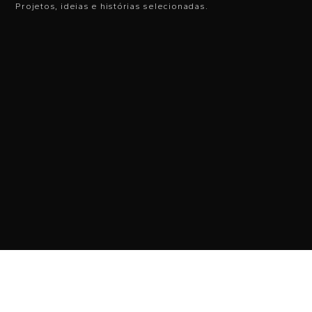
Projetos, ideias e histórias selecionadas.
+
EDIÇÃO IMPRESSA
ASSINATURA IT•HOME