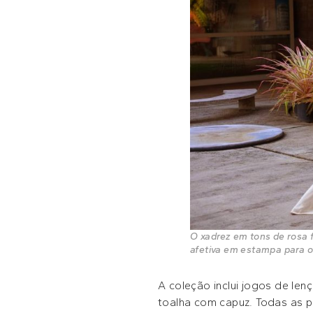
O xadrez em tons de rosa 
afetiva em estampa para o 
A coleção inclui jogos de len
toalha com capuz. Todas as p