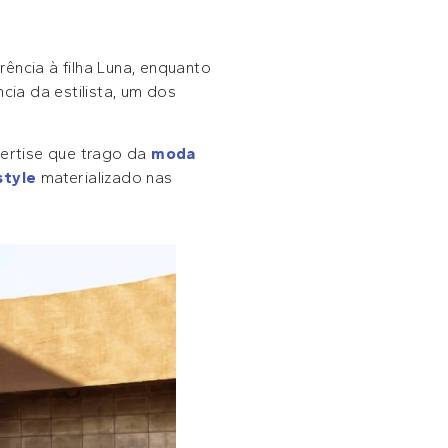
ência à filha Luna, enquanto
cia da estilista, um dos
pertise que trago da
moda
style
materializado nas