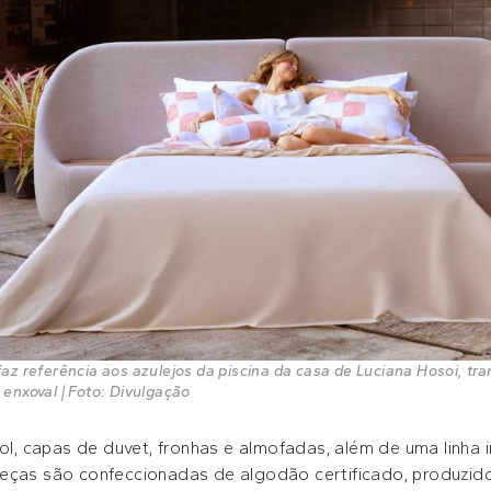
faz referência aos azulejos da piscina da casa de Luciana Hosoi, 
enxoval | Foto: Divulgação
çol, capas de duvet, fronhas e almofadas, além de uma linha i
eças são confeccionadas de algodão certificado, produzido