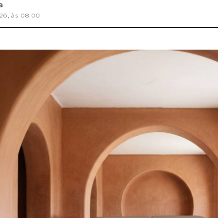
a
026
, às
08:00