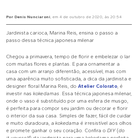
Por
Denis Nunciaroni
, em
4 de outubro de 2020
, às
20:54
Jardinista carioca, Marina Reis, ensina o passo a
passo dessa técnica japonesa milenar
Chegou a primavera, tempo de florir e embelezar o lar
com muitas flores e plantas. E para ornamentar a
casa com um arranjo diferentão, acessível, mas com
uma aparência muito sofisticada, a dica da jardinista e
designer floral Marina Reis, do
Atelier Colorato
, é
investir nas
kokedamas
. Essa técnica japonesa milenar,
onde o vaso é substituído por uma esfera de musgo,
é perfeita para compor seu jardim ou decorar e florir
o interior da sua casa. Simples de fazer, fácil de cuidar
e muito duradoura, a
kokedama
é irresistível aos olhos
e promete ganhar o seu coração. Confira o
DIY
(
do
it yourself
) da jardinista para uma
kokedama
perfeita.