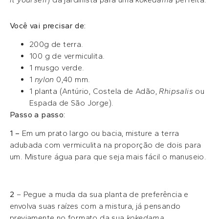
Você vai precisar de:
200g de terra.
100 g de vermiculita.
1 musgo verde.
1
nylon
0,40 mm.
1 planta (Antúrio, Costela de Adão,
Rhipsalis
ou
Espada de São Jorge).
Passo a passo:
1 –
Em um prato largo ou bacia, misture a terra
adubada com vermiculita na proporção de dois para
um. Misture água para que seja mais fácil o manuseio.
2
– Pegue a muda da sua planta de preferência e
envolva suas raízes com a mistura, já pensando
previamente no formato da sua
kokedama
.