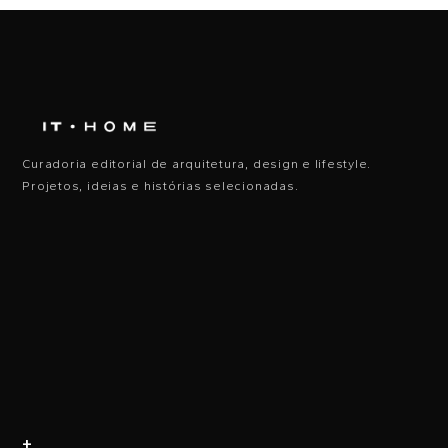
Curadoria editorial de arquitetura, design e lifestyle.
Projetos, ideias e histórias selecionadas.
+