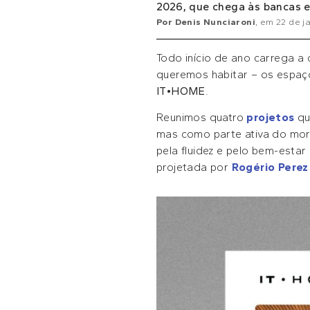
2026, que chega às bancas e
Por
Denis Nunciaroni
, em
22 de j
Todo início de ano carrega a 
queremos habitar – os espaço
IT•HOME
.
Reunimos quatro
projetos
qu
mas como parte ativa do mora
pela fluidez e pelo bem-esta
projetada por
Rogério Perez