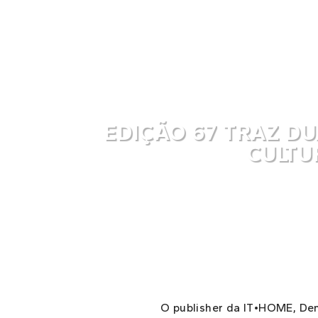
EDIÇÃO 67 TRAZ D
CULTU
O publisher da IT•HOME, Den