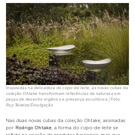
Inspiradas na delicadeza do copo-de-leite, as novas cubas da
coleção Ohtake transformam referências da natureza em
peças de desenho orgânico e presença escultórica | Foto:
Ruy Teixeira/Divulgação
Nas duas novas cubas da coleção Ohtake, assinadas
por
Rodrigo Ohtake
, a forma do copo-de-leite se
reflete na criação de produtos funcionais, mas que