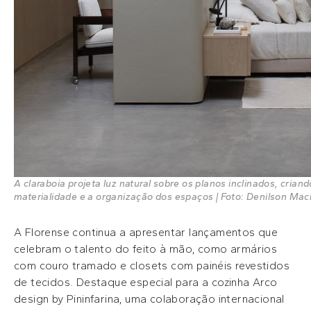
A claraboia projeta luz natural sobre os planos inclinados, cria
materialidade e a organização dos espaços | Foto: Denilson M
A Florense continua a apresentar lançamentos que
celebram o talento do feito à mão, como armários
com couro tramado e closets com painéis revestidos
de tecidos. Destaque especial para a cozinha Arco
design by Pininfarina, uma colaboração internacional