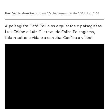
Por
Denis Nunciaroni
, em
20 de dezembro de 2021
, às
13:34
A paisagista Catê Poli e os arquitetos e paisagistas
Luiz Felipe e Luiz Gustavo, da Folha Paisagismo,
falam sobre a vida e a carreira. Confira o vídeo!