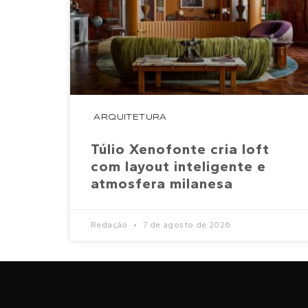
ARQUITETURA
Túlio Xenofonte cria loft
com layout inteligente e
atmosfera milanesa
Redação
7 de agosto de 2026