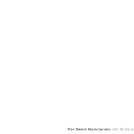
Por
Denis Nunciaroni
, em
18 de n