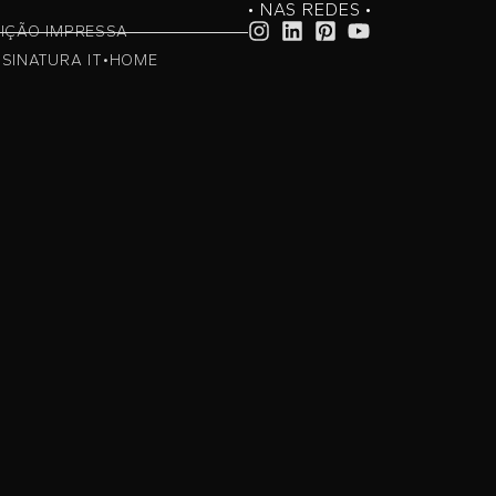
• NAS REDES •
IÇÃO IMPRESSA
SINATURA IT•HOME