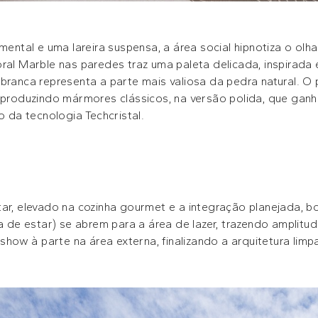
tal e uma lareira suspensa, a área social hipnotiza o olh
oral Marble nas paredes traz uma paleta delicada, inspira
branca representa a parte mais valiosa da pedra natural. O p
eproduzindo mármores clássicos, na versão polida, que ganha
o da tecnologia Techcristal.
tar, elevado na cozinha gourmet e a integração planejada,
la de estar) se abrem para a área de lazer, trazendo amplitud
 show à parte na área externa, finalizando a arquitetura lim