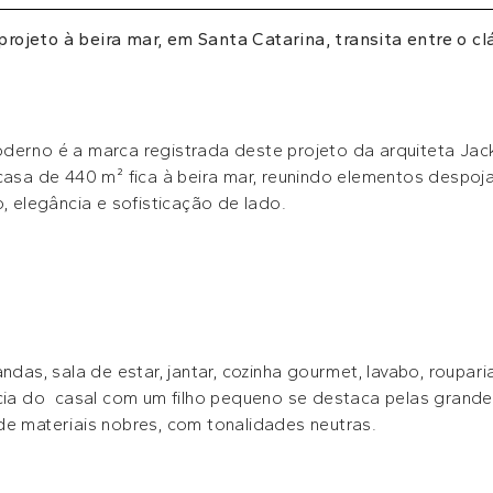
rojeto à beira mar, em Santa Catarina, transita entre o c
derno é a marca registrada deste projeto da arquiteta Jac
 casa de 440 m² fica à beira mar, reunindo elementos despoj
o, elegância e sofisticação de lado.
ndas, sala de estar, jantar, cozinha gourmet, lavabo, roupari
ncia do casal com um filho pequeno se destaca pelas grand
de materiais nobres, com tonalidades neutras.