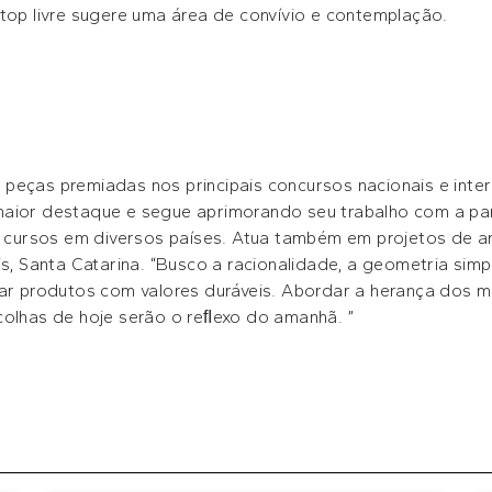
ftop livre sugere uma área de convívio e contemplação.
peças premiadas nos principais concursos nacionais e inter
aior destaque e segue aprimorando seu trabalho com a part
 e cursos em diversos países. Atua também em projetos de a
is, Santa Catarina. “Busco a racionalidade, a geometria si
iar produtos com valores duráveis. Abordar a herança dos m
colhas de hoje serão o reﬂexo do amanhã. ”