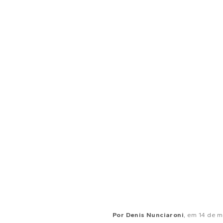
Por
Denis Nunciaroni
, em
14 de m