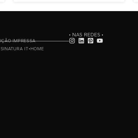
• NAS REDES •
IÇÃO IMPRESSA
SINATURA IT•HOME