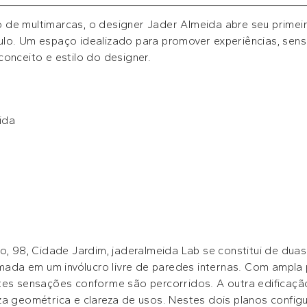
 de multimarcas, o designer Jader Almeida abre seu primei
ulo. Um espaço idealizado para promover experiências, sen
onceito e estilo do designer.
o, 98, Cidade Jardim, jaderalmeida Lab se constitui de duas 
rmada em um invólucro livre de paredes internas. Com ampla 
tes sensações conforme são percorridos. A outra edificaçã
za geométrica e clareza de usos. Nestes dois planos config