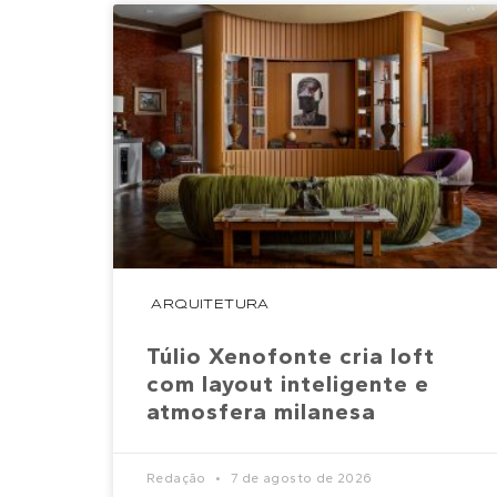
ARQUITETURA
Túlio Xenofonte cria loft
com layout inteligente e
atmosfera milanesa
Redação
7 de agosto de 2026