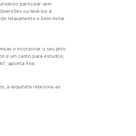
niverso particular vem
iversões ou levá-los à
s de relaxamento e bem-estar
ensas e incorporar o seu jeito
ios e um canto para estudos,
o”, aponta Ana.
s, a arquiteta relaciona as