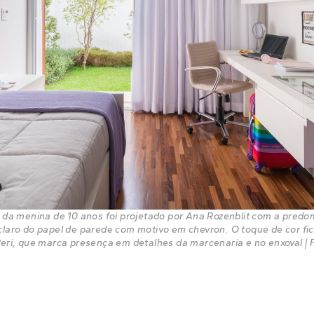
 da menina de 10 anos foi projetado por Ana Rozenblit com a predo
laro do papel de parede com motivo em chevron. O toque de cor fic
eri, que marca presença em detalhes da marcenaria e no enxoval | 