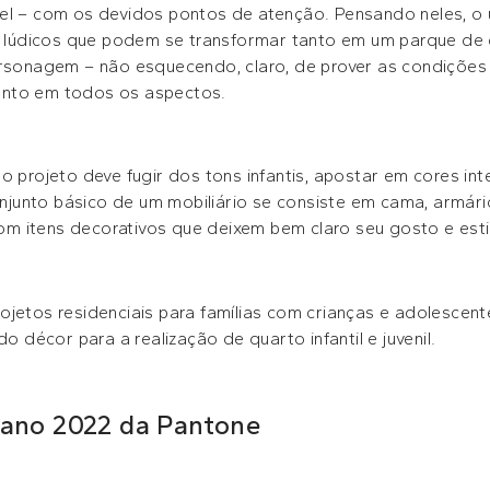
el – com os devidos pontos de atenção. Pensando neles, o u
údicos que podem se transformar tanto em um parque de d
ersonagem – não esquecendo, claro, de prover as condiçõe
ento em todos os aspectos.
o projeto deve fugir dos tons infantis, apostar em cores int
conjunto básico de um mobiliário se consiste em cama, armár
 itens decorativos que deixem bem claro seu gosto e estil
jetos residenciais para famílias com crianças e adolescente
do décor para a realização de quarto infantil e juvenil.
 ano 2022 da Pantone