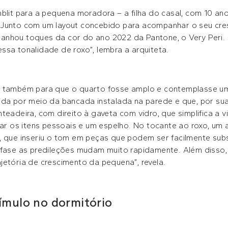
blit para a pequena moradora – a filha do casal, com 10 ano
 Junto com um layout concebido para acompanhar o seu cres
anhou toques da cor do ano 2022 da Pantone, o Very Peri
ssa tonalidade de roxo”, lembra a arquiteta.
m também para que o quarto fosse amplo e contemplasse u
ida por meio da bancada instalada na parede e que, por sua
teadeira, com direito à gaveta com vidro, que simplifica a v
dar os itens pessoais e um espelho. No tocante ao roxo, um
, que inseriu o tom em peças que podem ser facilmente subs
 fase as predileções mudam muito rapidamente. Além disso, 
jetória de crescimento da pequena”, revela.
tímulo no dormitório