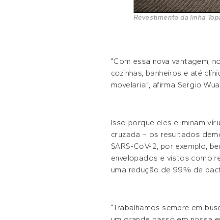
Revestimento da linha Top
“Com essa nova vantagem, no
cozinhas, banheiros e até clí
movelaria”, afirma Sergio Wu
Isso porque eles eliminam ví
cruzada – os resultados demo
SARS-CoV-2, por exemplo, bem
envelopados e vistos como re
uma redução de 99% de bacté
“Trabalhamos sempre em busca
um grande passo em nossa evo