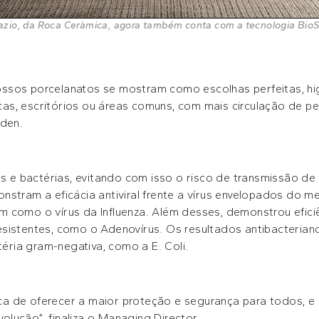
azio, da Roca Ceràmica, agora também conta com a tecnologia Bio
ssos porcelanatos se mostram como escolhas perfeitas, hig
nicas, escritórios ou áreas comuns, com mais circulação de 
aden.
rus e bactérias, evitando com isso o risco de transmissão 
nstram a eficácia antiviral frente a vírus envelopados do m
 como o vírus da Influenza. Além desses, demonstrou eficiên
sistentes, como o Adenovírus. Os resultados antibacteriano
ria gram-negativa, como a E. Coli.
 de oferecer a maior proteção e segurança para todos, e 
lução”, finaliza o Managing Director.