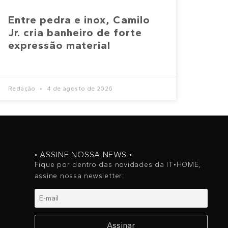
Entre pedra e inox, Camilo
Jr. cria banheiro de forte
expressão material
Redação
4 de agosto de 2026
• ASSINE NOSSA NEWS •
Fique por dentro das novidades da IT•HOME,
assine nossa newsletter: