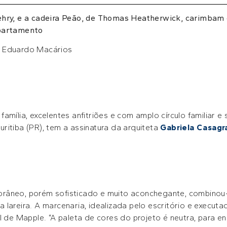
hry, e a cadeira Peão, de Thomas Heatherwick, carimbam 
apartamento
: Eduardo Macários
mília, excelentes anfitriões e com amplo círculo familiar e 
ritiba (PR), tem a assinatura da arquiteta
Gabriela Casagr
râneo, porém sofisticado e muito aconchegante, combinou-s
 lareira. A marcenaria, idealizada pelo escritório e execu
l de Mapple. “A paleta de cores do projeto é neutra, para en