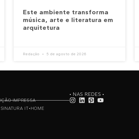
Este ambiente transforma
música, arte e literatura em
arquitetura
Redação
5 de agosto de 2026
• NAS REDES •
IÇÃO IMPRESSA
SINATURA IT•HOME