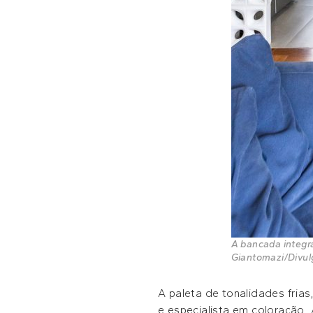
A bancada integra
Giantomazi/Divu
A paleta de tonalidades fria
e especialista em coloração. 