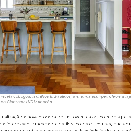
 revela cobogós, ladrilhos hidráulicos, armários azul-petróleo e a l
 Leo Giantomazi/Divulgação
onalização à nova morada de um jovem casal, com dois pets
interessante mescla de estilos, cores e texturas, que agu
entrada, setoriza o espaço e dá um leve indício do que est