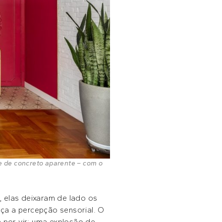
aje de concreto aparente – com o
, elas deixaram de lado os
ça a percepção sensorial. O
á por vir: uma explosão de