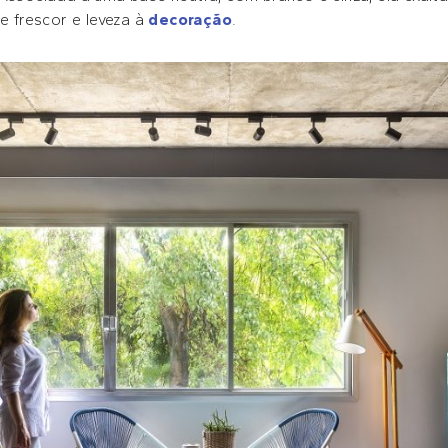
 frescor e leveza à
decoração
.