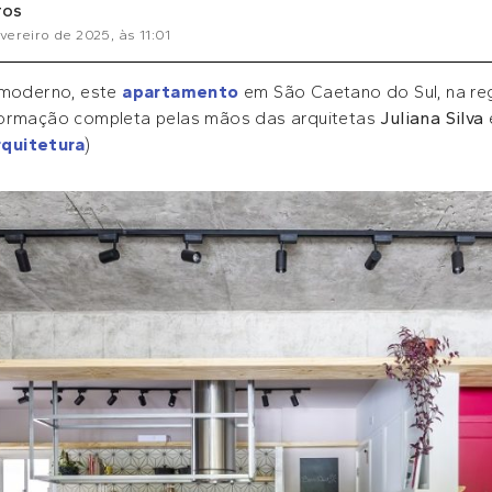
ros
evereiro de 2025
, às
11:01
r moderno, este
apartamento
em São Caetano do Sul, na re
formação completa pelas mãos das arquitetas
Juliana Silva
quitetura
)