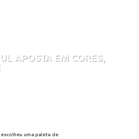
UL APOSTA EM CORES,
E
o escolheu uma paleta de