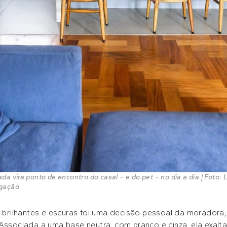
da vira ponto de encontro do casal – e do pet – no dia a dia | Foto: 
lgação
s, brilhantes e escuras foi uma decisão pessoal da morador
Associada a uma base neutra, com branco e cinza, ela exalta