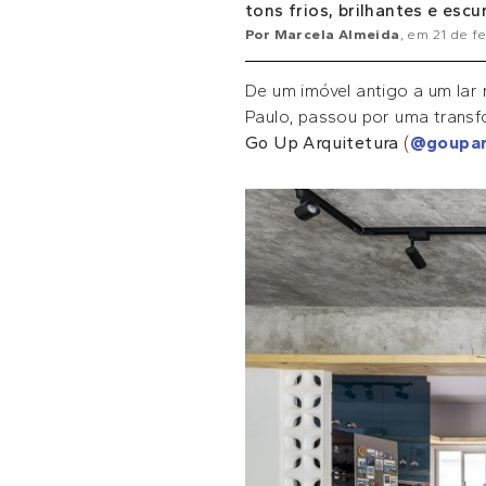
tons frios, brilhantes e escu
Por
Marcela Almeida
, em
21 de f
De um imóvel antigo a um la
Paulo, passou por uma trans
Go Up Arquitetura
(
@goupar