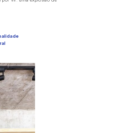
nalidade
ral