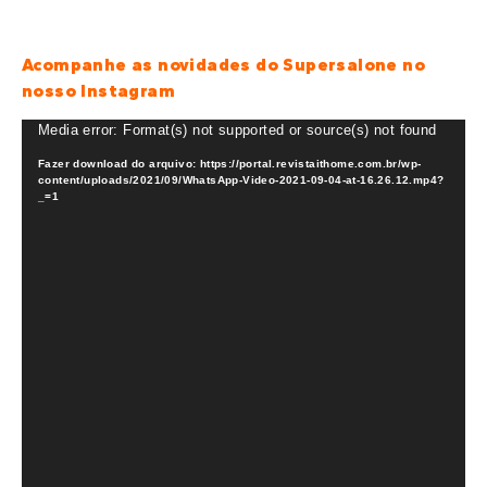
Acompanhe as novidades do Supersalone no
nosso Instagram
Tocador
Media error: Format(s) not supported or source(s) not found
de
Fazer download do arquivo: https://portal.revistaithome.com.br/wp-
vídeo
content/uploads/2021/09/WhatsApp-Video-2021-09-04-at-16.26.12.mp4?
_=1