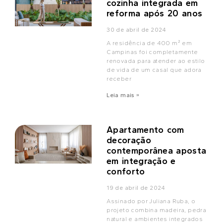
cozinha integrada em
reforma após 20 anos
30 de abril de 2024
A residência de 400 m² em
Campinas foi completamente
renovada para atender ao estilo
de vida de um casal que adora
receber
Leia mais »
Apartamento com
decoração
contemporânea aposta
em integração e
conforto
19 de abril de 2024
Assinado por Juliana Ruba, o
projeto combina madeira, pedra
natural e ambientes integrados