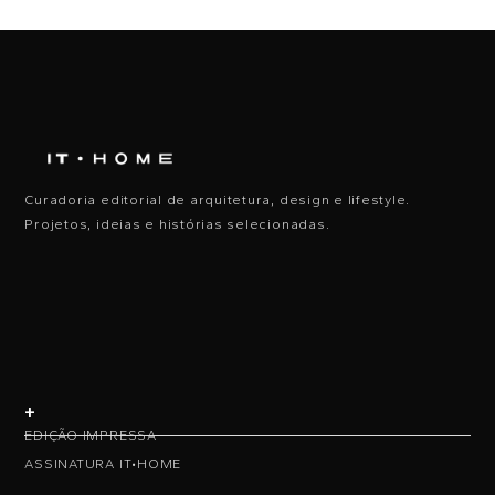
Curadoria editorial de arquitetura, design e lifestyle.
Projetos, ideias e histórias selecionadas.
+
EDIÇÃO IMPRESSA
ASSINATURA IT•HOME