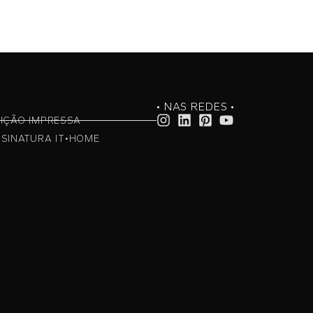
• NAS REDES •
IÇÃO IMPRESSA
SINATURA IT•HOME