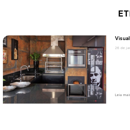
ET
Visua
26 de ja
Leia mai