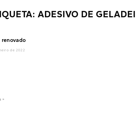
IQUETA: ADESIVO DE GELADE
l renovado
neiro de 2022
s »