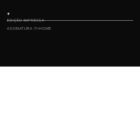
+
EDIÇÃO IMPRESSA
ASSINATURA IT•HOME
• NAS REDES •
• ASSINE NOSSA NEWS •