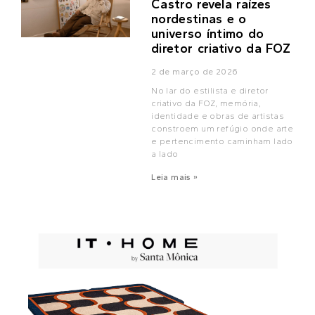
Castro revela raízes
nordestinas e o
universo íntimo do
diretor criativo da FOZ
2 de março de 2026
No lar do estilista e diretor
criativo da FOZ, memória,
identidade e obras de artistas
constroem um refúgio onde arte
e pertencimento caminham lado
a lado
Leia mais »