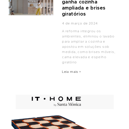
ganha cozinha
ampliada e brises
giratórios
4 de março de 2024
A reforma integrou os
ambientes, eliminou o lavabo
para ampliar a cozinha e
apostou em soluções sob
medida, como brises móveis,
cama elevada e espelho
giratório
Leia mais »