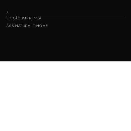
+
EDIÇÃO IMPRESSA
ASSINATURA IT•HOME
• NAS REDES •
• ASSINE NOSSA NEWS •