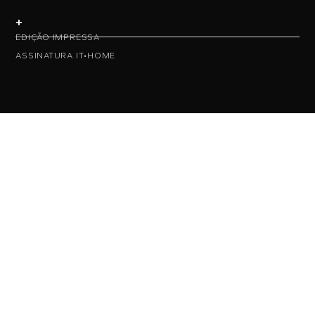
+
EDIÇÃO IMPRESSA
ASSINATURA IT•HOME
• NAS REDES •