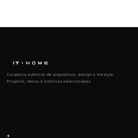
Curadoria editorial de arquitetura, design e lifestyle.
Projetos, ideias e histórias selecionadas.
+