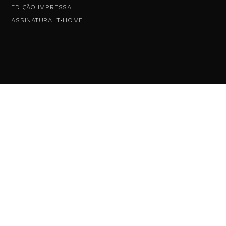
EDIÇÃO IMPRESSA
ASSINATURA IT•HOME
• NAS REDES •
• ASSINE NOSSA NEWS •
Fique por dentro das novidades da IT•HOME, assine nossa
newsletter: