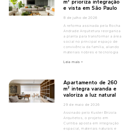
m² prioriza integração
e vista em São Paulo
8 de julho de 2026
A reforma assinada pela Rocha
Andrade Arquitetura reorganiza
a planta para transformar a área
social no principal espaço de
convivência da família, aliando
materiais nobres e tecnologia
Leia mais »
Apartamento de 260
m² integra varanda e
valoriza a luz natural
29 de maio de 2026
Assinado pelo Kuster Brizola
Arquitetos, o projeto em
Curitiba aposta em integração
espacial, materiais naturais e