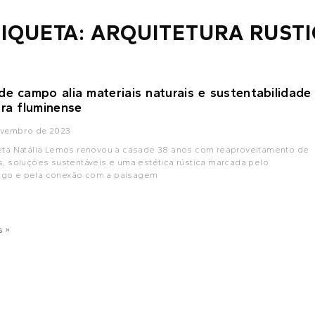
IQUETA: ARQUITETURA RUST
de campo alia materiais naturais e sustentabilidade
rra fluminense
ovembro de 2023
teta Natália Lemos renovou a casade 38 anos com reaproveitamento de
s, soluções sustentáveis e uma estética rústica marcada pelo
go e pela conexão com a paisagem
s »