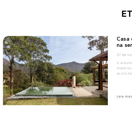
ET
Casa 
na se
27 de n
A arqui
materiai
aconche
Leia mai