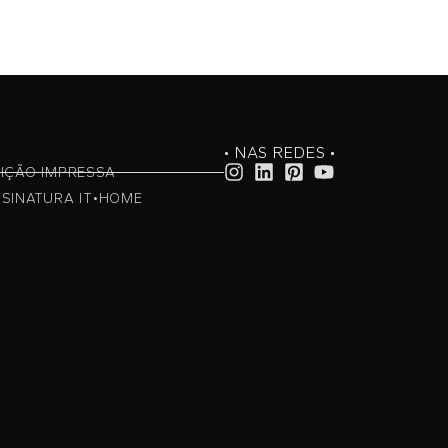
• NAS REDES •
IÇÃO IMPRESSA
SINATURA IT•HOME