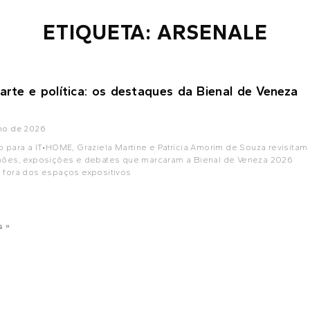
ETIQUETA: ARSENALE
 arte e política: os destaques da Bienal de Veneza
nho de 2026
o para a IT•HOME, Graziela Martine e Patrícia Amorim de Souza revisitam
lhões, exposições e debates que marcaram a Bienal de Veneza 2026
e fora dos espaços expositivos
s »