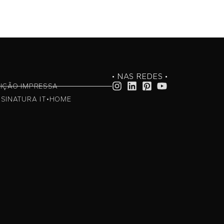
• NAS REDES •
IÇÃO IMPRESSA
SINATURA IT•HOME