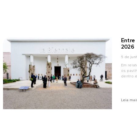
Entre
2026
5 de ju
Em relat
os pavi
dentro 
Leia mai