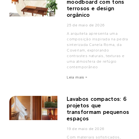
moodboard com tons
terrosos e design
orgânico
25 de maio de 2026
A arquiteta apresenta uma
composição inspirada na pedra
sinterizada Canela Roma, da
Coverlam, explorando
contrastes naturais, texturas e
uma atmosfera de refúgio
contemporâneo
Leia mais »
Lavabos compactos: 6
projetos que
transformam pequenos
espaços
19 de maio de 2026
Com materiais sofisticados,