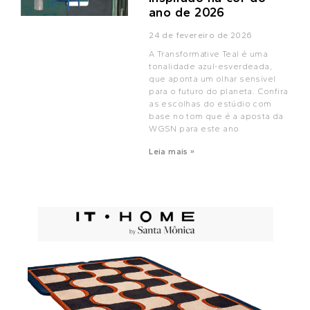
ano de 2026
24 de fevereiro de 2026
A Transformative Teal é uma
tonalidade azul-esverdeada,
que aponta um olhar sensível
para o futuro do planeta. Confira
as escolhas do estúdio com
base no tom que é a aposta da
WGSN para este ano
Leia mais »