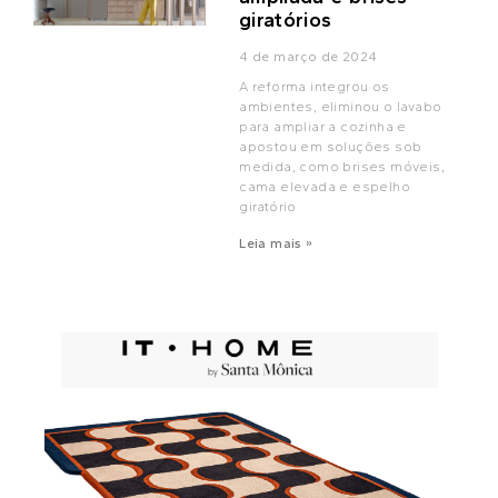
giratórios
4 de março de 2024
A reforma integrou os
ambientes, eliminou o lavabo
para ampliar a cozinha e
apostou em soluções sob
medida, como brises móveis,
cama elevada e espelho
giratório
Leia mais »