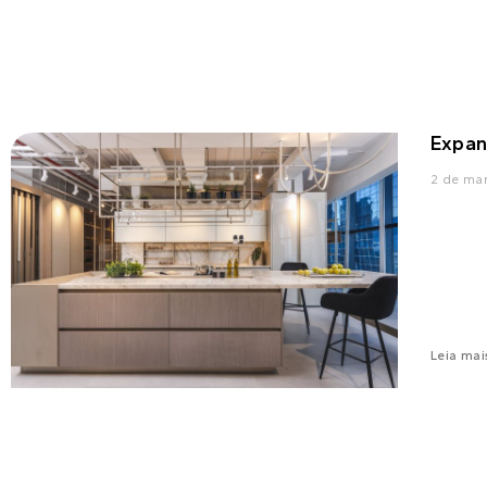
Expan
2 de ma
Leia mai