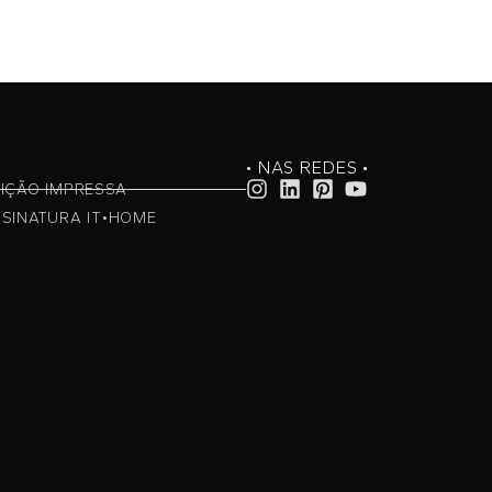
• NAS REDES •
IÇÃO IMPRESSA
SINATURA IT•HOME