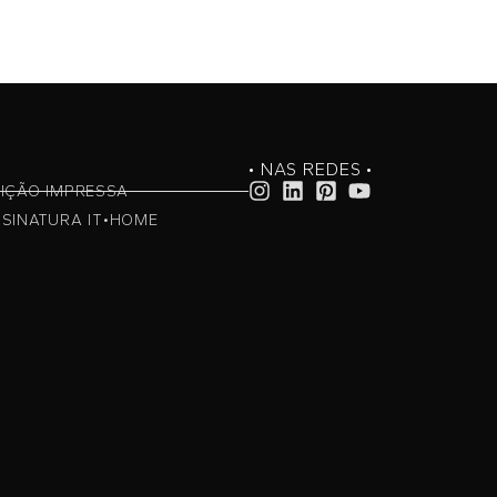
• NAS REDES •
IÇÃO IMPRESSA
SINATURA IT•HOME