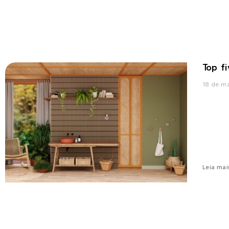
Top fi
18 de m
Leia mai