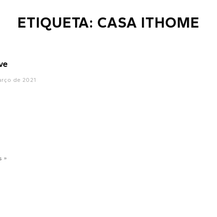
ETIQUETA: CASA ITHOME
ve
arço de 2021
s »