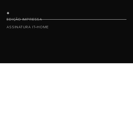
+
EDIÇÃO IMPRESSA
ASSINATURA IT•HOME
• NAS REDES •
• ASSINE NOSSA NEWS •