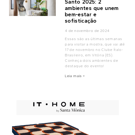
Santo 2025: 2
ambientes que unem
bem-estar e
sofisticação
4 de novembro de 2024
Essas são as últimas semanas
para visitar a mostra, que vai até
17 de novembro no Clube Ítalo-
Brasileiro, em Vitória (ES).
Conheça dois ambientes de
destaque do evento!
Leia mais »