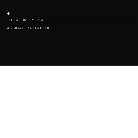
+
EDIÇÃO IMPRESSA
ASSINATURA IT•HOME
• NAS REDES •
• ASSINE NOSSA NEWS •