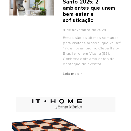
Santo 2025: 2
ambientes que unem
bem-estar e
sofisticação
4 de novembro de 2024
Essas são as últimas semanas
para visitar a mostra, que vai até
17 de novembro no Clube Ítalo-
Brasileiro, em Vitória (ES).
Conheça dois ambientes de
destaque do evento!
Leia mais »