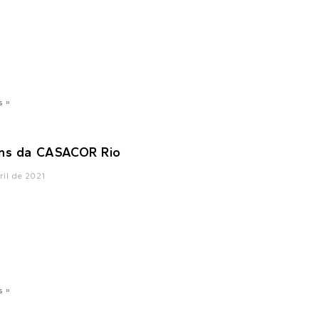
s »
ns da CASACOR Rio
ril de 2021
s »