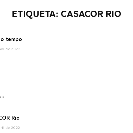
ETIQUETA: CASACOR RIO
do tempo
aio de 2022
s »
COR Rio
ril de 2022