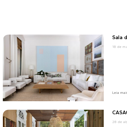
Sala 
18 de m
Leia mai
CASA
28 de ab