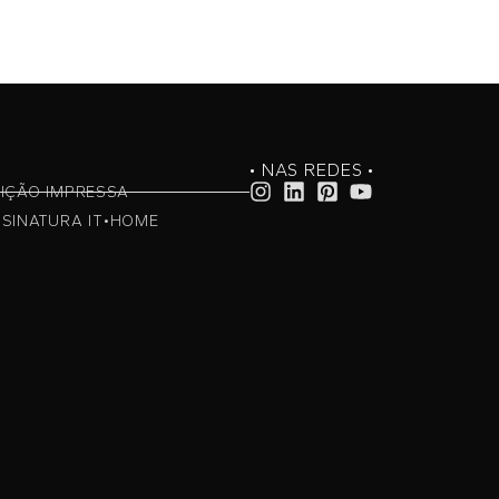
• NAS REDES •
IÇÃO IMPRESSA
SINATURA IT•HOME