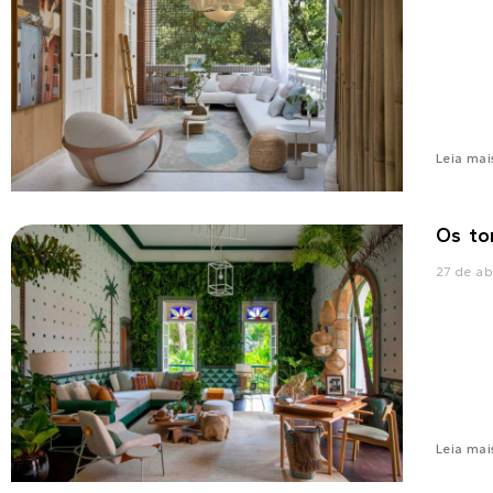
Leia mai
Os to
27 de ab
Leia mai