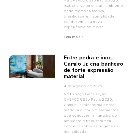
Na CASACOR São Paulo 2026,
Isabella Nalon cria um ambiente
onde memória afetiva,
brasilidade e materialidade
conduzem uma nova
experiência do morar
Leia mais »
Entre pedra e inox,
Camilo Jr. cria banheiro
de forte expressão
material
4 de agosto de 2026
No Espaço Gênese, na
CASACOR São Paulo 2026,
Camilo Jr. transforma pedra,
madeira e inox em elementos
que conduzem a narrativa do
ambiente e traduzem seu
conceito sobre as origens da
humanidade