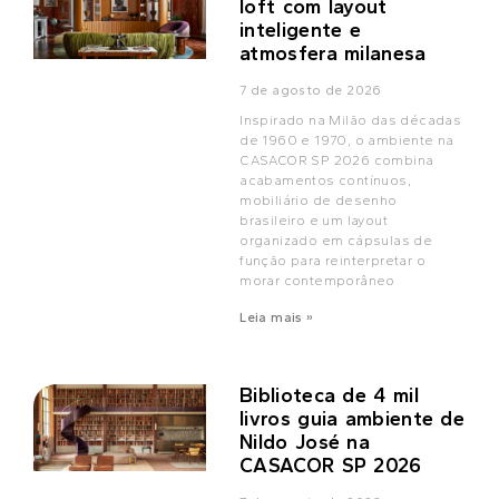
loft com layout
inteligente e
atmosfera milanesa
7 de agosto de 2026
Inspirado na Milão das décadas
de 1960 e 1970, o ambiente na
CASACOR SP 2026 combina
acabamentos contínuos,
mobiliário de desenho
brasileiro e um layout
organizado em cápsulas de
função para reinterpretar o
morar contemporâneo
Leia mais »
Biblioteca de 4 mil
livros guia ambiente de
Nildo José na
CASACOR SP 2026