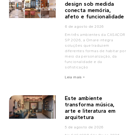
design sob medida
conecta memória,
afeto e funcionalidade
6 de agosto de 2026
Em três ambientes da CASACOR
SP 2026, a Ornare integra
soluções que traduzem
diferentes formas de habitar por
meio da personalização, da
funcionalidade e da
sofisticação
Leia mais »
Este ambiente
transforma música,
arte e literatura em
arquitetura
5 de agosto de 2026