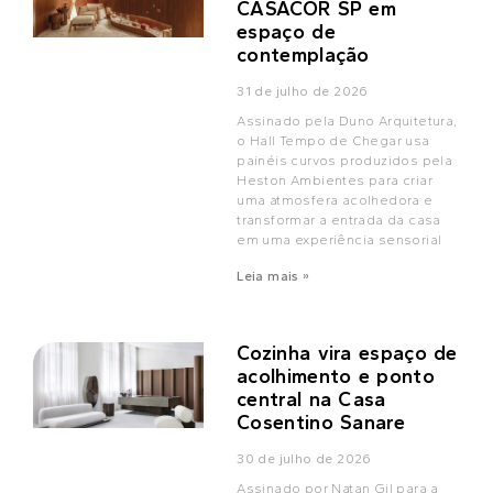
CASACOR SP em
espaço de
contemplação
31 de julho de 2026
Assinado pela Duno Arquitetura,
o Hall Tempo de Chegar usa
painéis curvos produzidos pela
Heston Ambientes para criar
uma atmosfera acolhedora e
transformar a entrada da casa
em uma experiência sensorial
Leia mais »
Cozinha vira espaço de
acolhimento e ponto
central na Casa
Cosentino Sanare
30 de julho de 2026
Assinado por Natan Gil para a