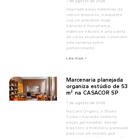
7 de agosto de 2026
Inspirado pelas memórias do
interior brasileiro, o arquiteto
cria um ambiente onde
biblioteca monumental,
materiais naturais e uma paleta
de cores envolvente constroem
uma narrativa sobre
pertencimento
Leia mais »
Marcenaria planejada
organiza estúdio de 53
m² na CASACOR SP
7 de agosto de 2026
Na Casa Origens, o Studio
Costa + Azevedo combina
peças garimpadas, design
brasileiro e mobiliário planejado
para criar um estúdio que