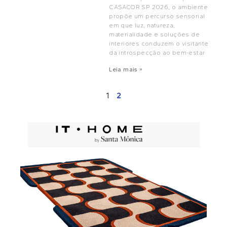
CASACOR SP 2026, o ambiente
propõe um percurso sensorial
em que luz, natureza,
materialidade e soluções de
interiores conduzem o visitante
da introspecção ao bem-estar
Leia mais »
1
2