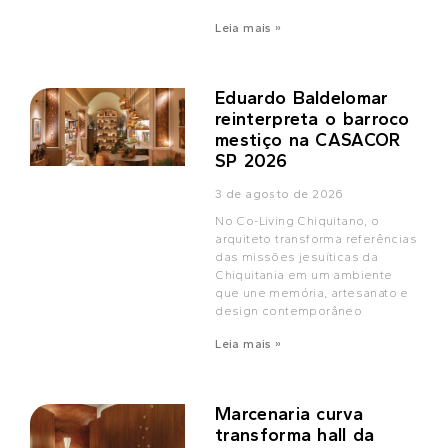
Leia mais »
Eduardo Baldelomar
reinterpreta o barroco
mestiço na CASACOR
SP 2026
3 de agosto de 2026
No Co-Living Chiquitano, o
arquiteto transforma referências
das missões jesuíticas da
Chiquitania em um ambiente
que une memória, artesanato e
design contemporâneo
Leia mais »
Marcenaria curva
transforma hall da