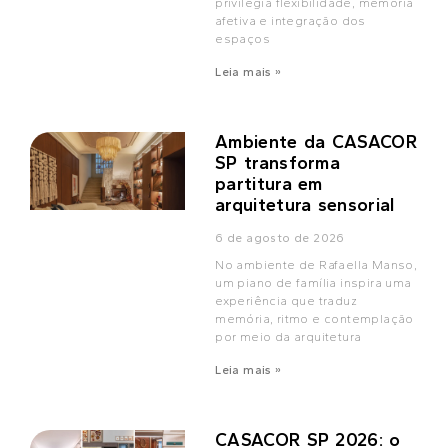
privilegia flexibilidade, memória
afetiva e integração dos
espaços
Leia mais »
Ambiente da CASACOR
SP transforma
partitura em
arquitetura sensorial
6 de agosto de 2026
No ambiente de Rafaella Manso,
um piano de família inspira uma
experiência que traduz
memória, ritmo e contemplação
por meio da arquitetura
Leia mais »
CASACOR SP 2026: o