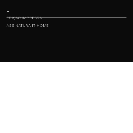
+
EDIÇÃO IMPRESSA
ASSINATURA IT•HOME
• NAS REDES •
• ASSINE NOSSA NEWS •