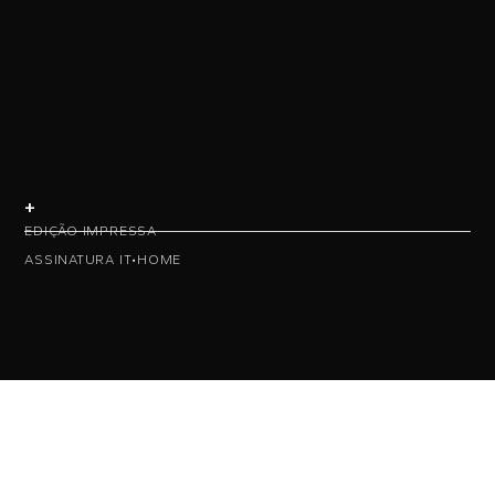
+
EDIÇÃO IMPRESSA
ASSINATURA IT•HOME
• NAS REDES •