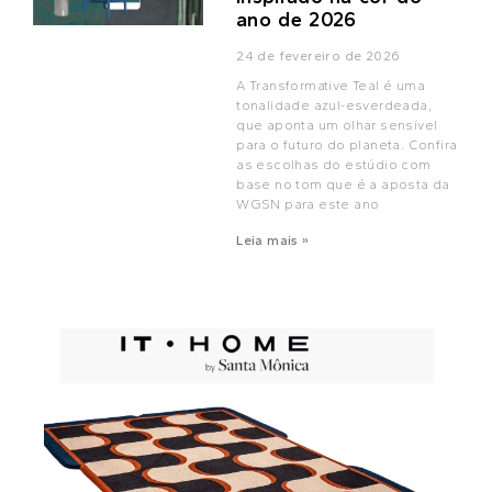
ano de 2026
24 de fevereiro de 2026
A Transformative Teal é uma
tonalidade azul-esverdeada,
que aponta um olhar sensível
para o futuro do planeta. Confira
as escolhas do estúdio com
base no tom que é a aposta da
WGSN para este ano
Leia mais »