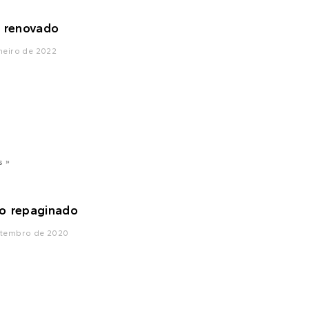
l renovado
neiro de 2022
s »
o repaginado
etembro de 2020