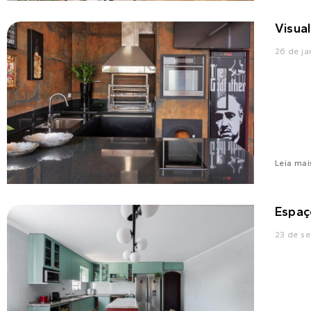
Visua
26 de ja
Leia mai
Espaç
23 de s