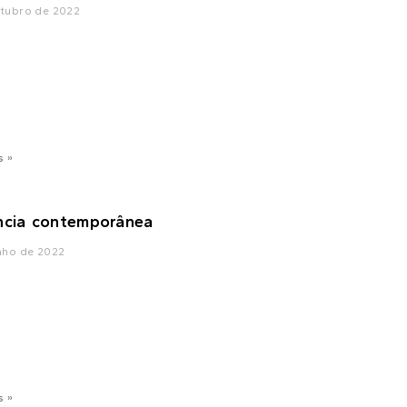
utubro de 2022
s »
ncia contemporânea
nho de 2022
s »