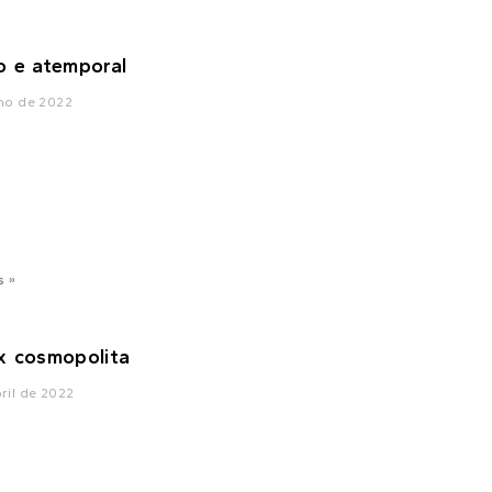
o e atemporal
nho de 2022
s »
x cosmopolita
ril de 2022