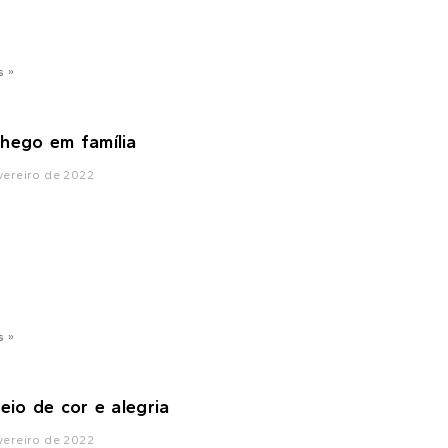
s »
hego em família
vereiro de 2022
s »
eio de cor e alegria
vereiro de 2022