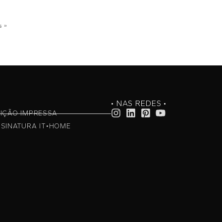
s »
• NAS REDES •
IÇÃO IMPRESSA
SINATURA IT•HOME