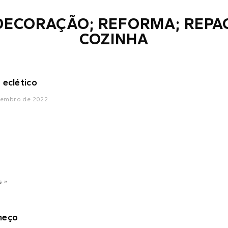
 DECORAÇÃO; REFORMA; REPA
COZINHA
 eclético
vembro de 2022
s »
meço