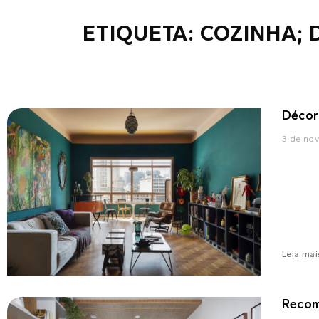
ETIQUETA: COZINHA;
Décor
3 de no
Leia mai
Reco