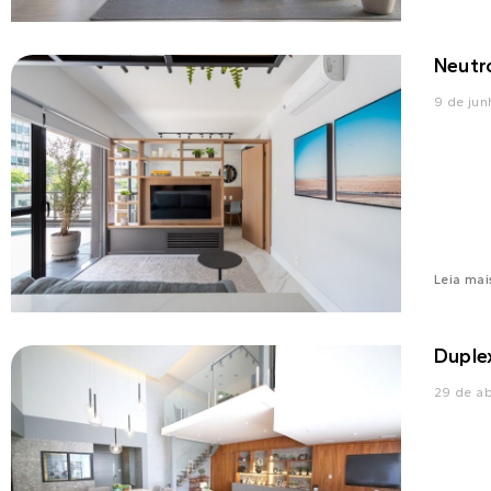
Neutr
9 de ju
Leia mai
Duple
29 de ab