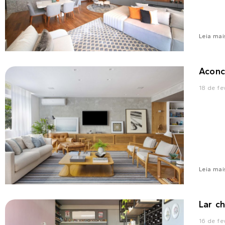
Leia mai
Aconc
18 de fe
Leia mai
Lar ch
16 de fe