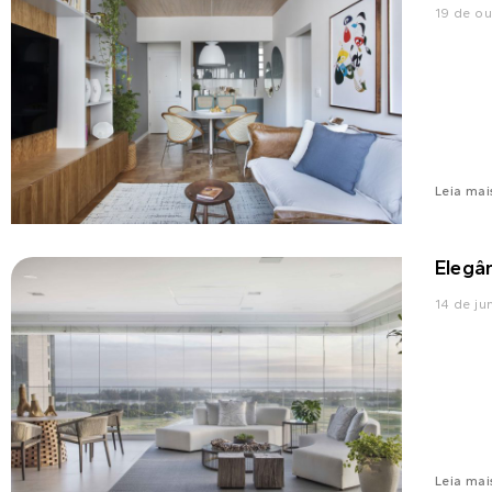
19 de o
Leia mai
Elegâ
14 de ju
Leia mai