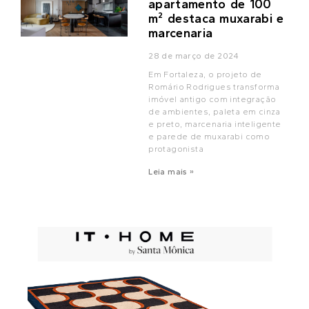
apartamento de 100
m² destaca muxarabi e
marcenaria
28 de março de 2024
Em Fortaleza, o projeto de
Romário Rodrigues transforma
imóvel antigo com integração
de ambientes, paleta em cinza
e preto, marcenaria inteligente
e parede de muxarabi como
protagonista
Leia mais »