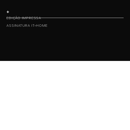
+
EDIÇÃO IMPRESSA
ASSINATURA IT•HOME
• NAS REDES •
• ASSINE NOSSA NEWS •