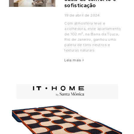
sofisticação
19 de abril de 2024
Com atmosfera leve e
acolhedora, este apartamento
de 102 m², na Barra da Tijuca,
Rio de Janeiro, ganhou uma
paleta de tons neutros e
texturas naturais
Leia mais »