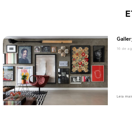
E
Galler
16 de a
Leia mai