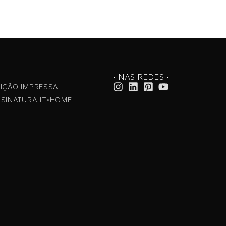
• NAS REDES •
IÇÃO IMPRESSA
SINATURA IT•HOME